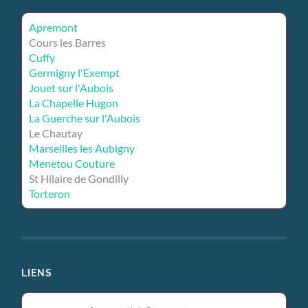
Apremont
Cours les Barres
Cuffy
Germigny l'Exempt
Jouet sur l'Aubois
La Chapelle Hugon
La Guerche sur l'Aubois
Le Chautay
Marseilles les Aubigny
Menetou Couture
St Hilaire de Gondilly
Torteron
LIENS