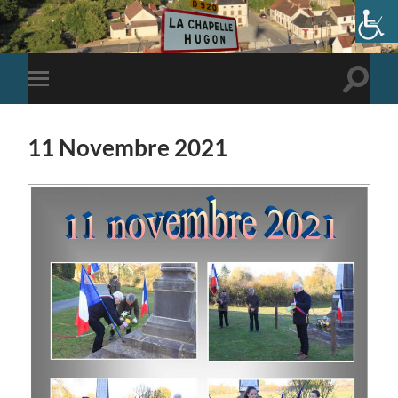
Toggle
Toggle
search
mobile
field
menu
11 Novembre 2021