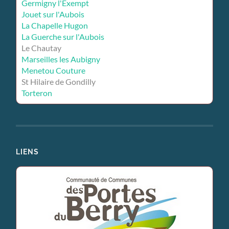
Germigny l'Exempt
Jouet sur l'Aubois
La Chapelle Hugon
La Guerche sur l'Aubois
Le Chautay
Marseilles les Aubigny
Menetou Couture
St Hilaire de Gondilly
Torteron
LIENS