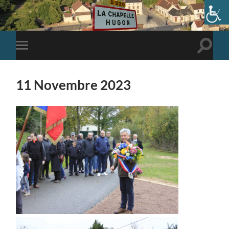
Toggle
Toggle
search
mobile
field
menu
11 Novembre 2023