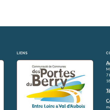
LIENS
C
A
Ma
7 
18
Té
C
ma