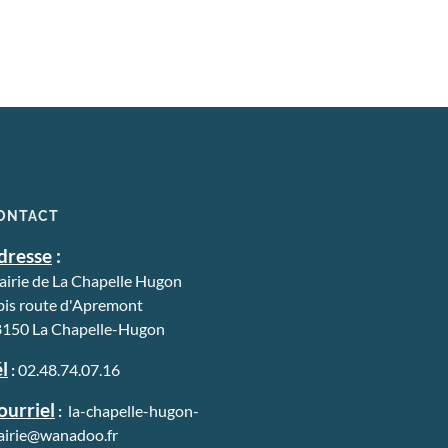
02 48 74 07 16
ou aux adjoints
Maire Alain Courzadet
06 88 77 28 70
1er adjoint Michèle Rouchwarger
06 15 35 03 91
2ème adjoint Bertrand Lemaire
06 62 51 81 90
ONTACT
dresse
:
irie de La Chapelle Hugon
bis route d'Apremont
150 La Chapelle-Hugon
l
:
02.48.74.07.16
ourriel
:
la-chapelle-hugon-
irie@wanadoo.fr