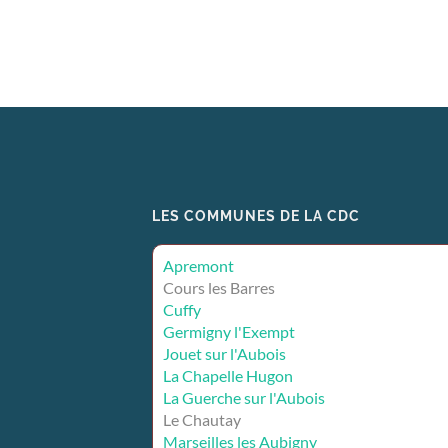
LES COMMUNES DE LA CDC
Apremont
Cours les Barres
Cuffy
Germigny l'Exempt
Jouet sur l'Aubois
La Chapelle Hugon
La Guerche sur l'Aubois
Le Chautay
Marseilles les Aubigny