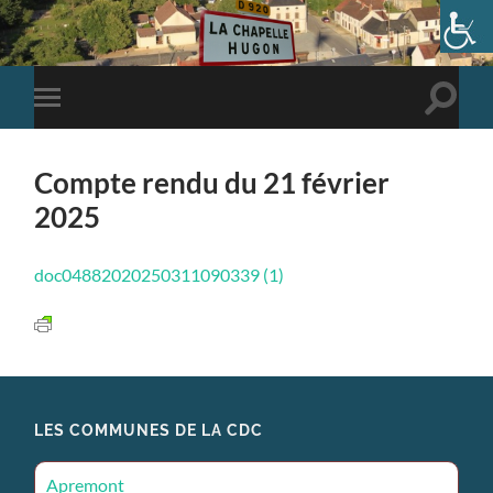
Toggle
Toggle
search
mobile
field
menu
Compte rendu du 21 février
2025
doc04882020250311090339 (1)
LES COMMUNES DE LA CDC
Apremont