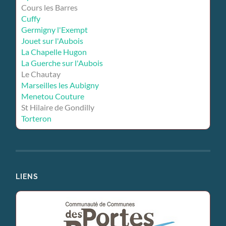
Cours les Barres
Cuffy
Germigny l'Exempt
Jouet sur l'Aubois
La Chapelle Hugon
La Guerche sur l'Aubois
Le Chautay
Marseilles les Aubigny
Menetou Couture
St Hilaire de Gondilly
Torteron
LIENS