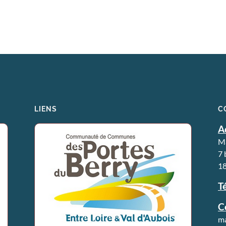
LIENS
C
A
Ma
7 
18
Té
C
ma