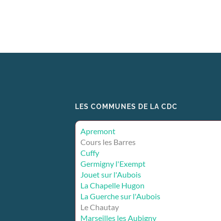
LES COMMUNES DE LA CDC
Apremont
Cours les Barres
Cuffy
Germigny l'Exempt
Jouet sur l'Aubois
La Chapelle Hugon
La Guerche sur l'Aubois
Le Chautay
Marseilles les Aubigny