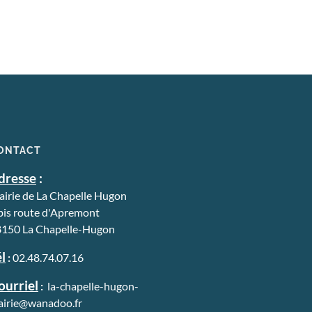
02 48 74 07 16
ou aux adjoints
Maire Alain Courzadet
06 88 77 28 70
1er adjoint Michèle Rouchwarger
06 15 35 03 91
2ème adjoint Bertrand Lemaire
06 62 51 81 90
ONTACT
dresse
:
irie de La Chapelle Hugon
bis route d'Apremont
150 La Chapelle-Hugon
l
:
02.48.74.07.16
ourriel
:
la-chapelle-hugon-
irie@wanadoo.fr