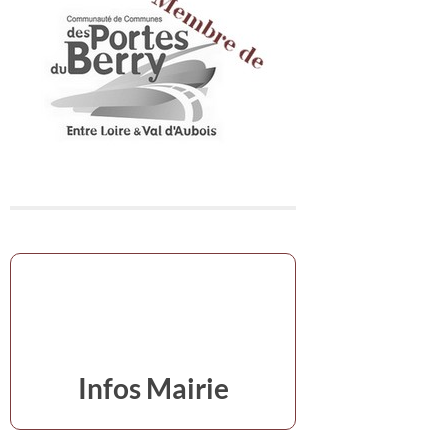
Infos Mairie
en cas d'urgence,s'adresser à la mairie
02 48 74 07 16
ou aux adjoints