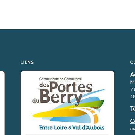
LIENS
C
A
Ma
7 
18
Té
C
ma