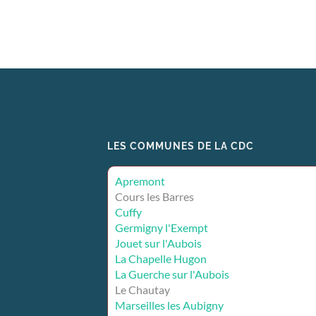
LES COMMUNES DE LA CDC
Apremont
Cours les Barres
Cuffy
Germigny l'Exempt
Jouet sur l'Aubois
La Chapelle Hugon
La Guerche sur l'Aubois
Le Chautay
Marseilles les Aubigny