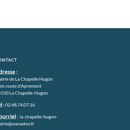
ONTACT
dresse
:
irie de La Chapelle Hugon
bis route d'Apremont
150 La Chapelle-Hugon
l
:
02.48.74.07.16
ourriel
:
la-chapelle-hugon-
irie@wanadoo.fr