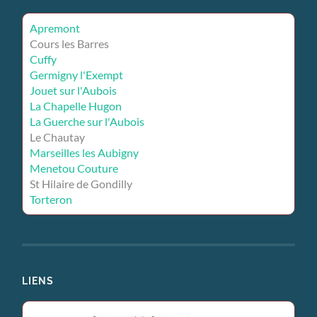
Apremont
Cours les Barres
Cuffy
Germigny l'Exempt
Jouet sur l'Aubois
La Chapelle Hugon
La Guerche sur l'Aubois
Le Chautay
Marseilles les Aubigny
Menetou Couture
St Hilaire de Gondilly
Torteron
LIENS