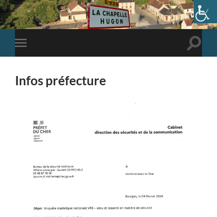
Toggle
Toggle
search
mobile
field
menu
Infos préfecture