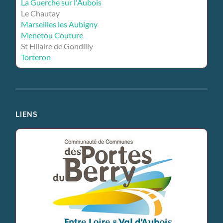
La Guerche sur l'Aubois
Le Chautay
Marseilles les Aubigny
Menetou Couture
St Hilaire de Gondilly
Torteron
LIENS