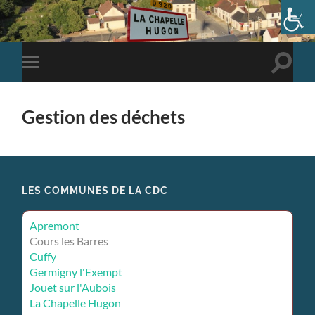
Toggle
Toggle
search
mobile
field
menu
Gestion des déchets
LES COMMUNES DE LA CDC
Apremont
Cours les Barres
Cuffy
Germigny l'Exempt
Jouet sur l'Aubois
La Chapelle Hugon