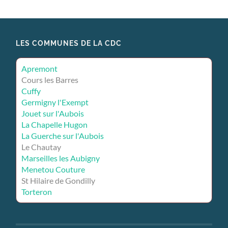
LES COMMUNES DE LA CDC
Apremont
Cours les Barres
Cuffy
Germigny l'Exempt
Jouet sur l'Aubois
La Chapelle Hugon
La Guerche sur l'Aubois
Le Chautay
Marseilles les Aubigny
Menetou Couture
St Hilaire de Gondilly
Torteron