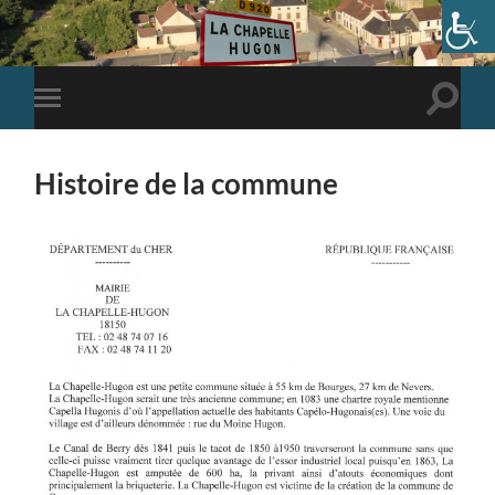
Toggle
Toggle
search
mobile
field
menu
Histoire de la commune