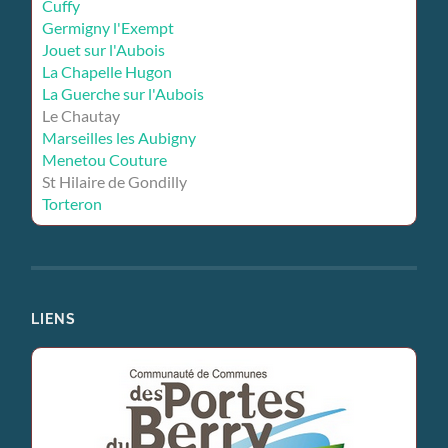
Cuffy
Germigny l'Exempt
Jouet sur l'Aubois
La Chapelle Hugon
La Guerche sur l'Aubois
Le Chautay
Marseilles les Aubigny
Menetou Couture
St Hilaire de Gondilly
Torteron
LIENS