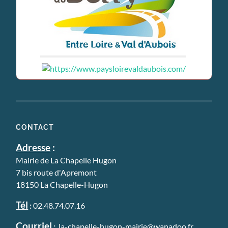
CONTACT
Adresse
:
Mairie de La Chapelle Hugon
7 bis route d'Apremont
18150 La Chapelle-Hugon
Tél
:
02.48.74.07.16
Courriel
:
la-chapelle-hugon-mairie@wanadoo.fr