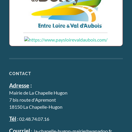
CONTACT
Adresse
:
Mairie de La Chapelle Hugon
7 bis route d'Apremont
18150 La Chapelle-Hugon
Tél
:
02.48.74.07.16
Courriel
:
la-chapelle-hugon-mairie@wanadoo.fr