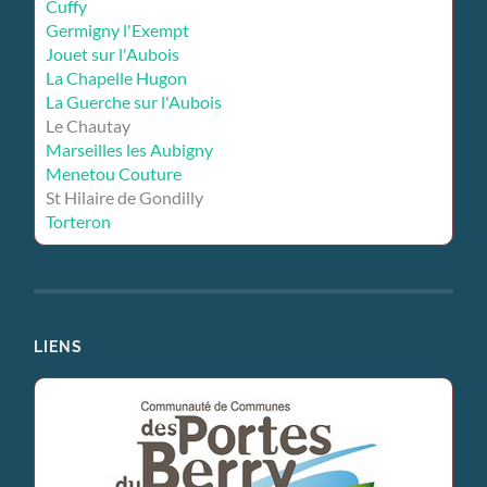
Cuffy
Germigny l'Exempt
Jouet sur l'Aubois
La Chapelle Hugon
La Guerche sur l'Aubois
Le Chautay
Marseilles les Aubigny
Menetou Couture
St Hilaire de Gondilly
Torteron
LIENS