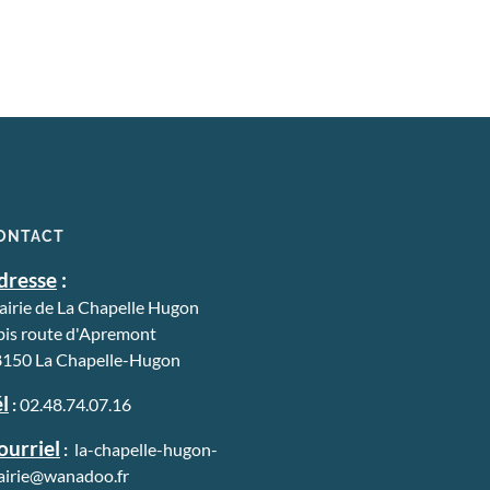
02 48 74 07 16
ou aux adjoints
Maire Alain Courzadet
06 88 77 28 70
1er adjoint Michèle Rouchwarger
06 15 35 03 91
2ème adjoint Bertrand Lemaire
06 62 51 81 90
ONTACT
dresse
:
irie de La Chapelle Hugon
bis route d'Apremont
150 La Chapelle-Hugon
l
:
02.48.74.07.16
ourriel
:
la-chapelle-hugon-
irie@wanadoo.fr