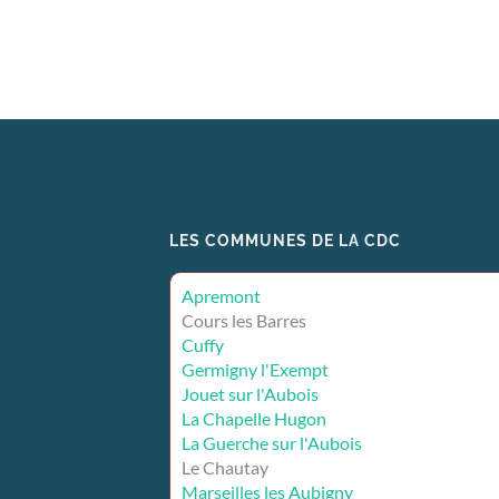
LES COMMUNES DE LA CDC
Apremont
Cours les Barres
Cuffy
Germigny l'Exempt
Jouet sur l'Aubois
La Chapelle Hugon
La Guerche sur l'Aubois
Le Chautay
Marseilles les Aubigny