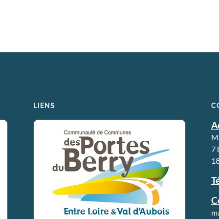
LIENS
C
A
Ma
7 
18
Té
C
ma